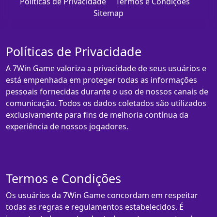
Políticas de Privacidade
Termos e Condições
Sitemap
Políticas de Privacidade
A 7Win Game valoriza a privacidade de seus usuários e
está empenhada em proteger todas as informações
pessoais fornecidas durante o uso de nossos canais de
comunicação. Todos os dados coletados são utilizados
exclusivamente para fins de melhoria contínua da
experiência de nossos jogadores.
Termos e Condições
Os usuários da 7Win Game concordam em respeitar
todas as regras e regulamentos estabelecidos. É