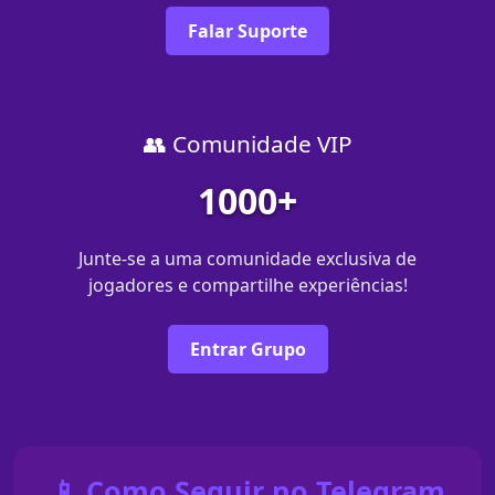
Falar Suporte
👥 Comunidade VIP
1000+
Junte-se a uma comunidade exclusiva de
jogadores e compartilhe experiências!
Entrar Grupo
📱 Como Seguir no Telegram