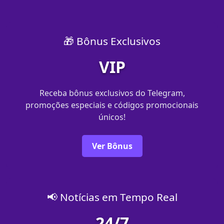
🎁 Bônus Exclusivos
VIP
Receba bônus exclusivos do Telegram,
promoções especiais e códigos promocionais
únicos!
Ver Bônus
📢 Notícias em Tempo Real
24/7