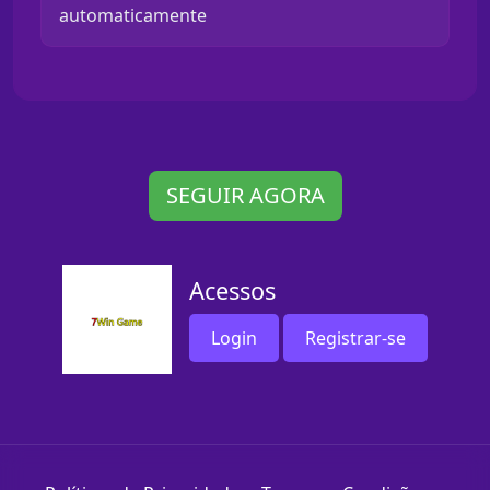
automaticamente
SEGUIR AGORA
Acessos
Login
Registrar-se