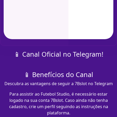
📱 Canal Oficial no Telegram!
📱 Benefícios do Canal
Descubra as vantagens de seguir a 7Bslot no Telegram
Para assistir ao Futebol Studio, é necessário estar
logado na sua conta 7Bslot. Caso ainda não tenha
cadastro, crie um perfil seguindo as instruções na
plataforma.