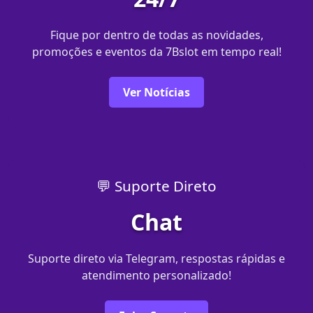
Fique por dentro de todas as novidades,
promoções e eventos da 7Bslot em tempo real!
Ver Notícias
💬 Suporte Direto
Chat
Suporte direto via Telegram, respostas rápidas e
atendimento personalizado!