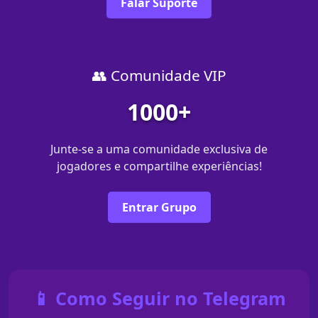
Falar Suporte
👥 Comunidade VIP
1000+
Junte-se a uma comunidade exclusiva de
jogadores e compartilhe experiências!
Entrar Grupo
📱 Como Seguir no Telegram